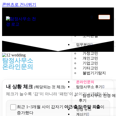
콘텐츠로 건너뛰기
천경소개
천경소개
비젼소개
오시는길
업무분야
가정고민
개인고민
탐정사무소
기업고민
온라인문의
기타고민
불법기기탐지
온라인문의
내 상황 체크
탐정사무소 후기
(해당되는 것 체크)
체크가 늘수록 ‘감’이 아니라 ‘패턴’이 보이기 시작합니다.
탐정사무소 천경 
후기
최근 1~3개월 사이 갑자기
야근/출장/주말 외출
이
천경 뉴스
증가했다
계산기