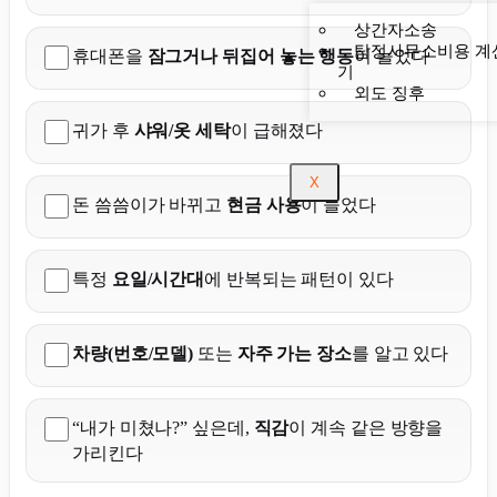
상간자소송
탐정사무소비용 계
휴대폰을
잠그거나 뒤집어 놓는 행동
이 늘었다
기
외도 징후
귀가 후
샤워/옷 세탁
이 급해졌다
X
돈 씀씀이가 바뀌고
현금 사용
이 늘었다
특정
요일/시간대
에 반복되는 패턴이 있다
차량(번호/모델)
또는
자주 가는 장소
를 알고 있다
“내가 미쳤나?” 싶은데,
직감
이 계속 같은 방향을
가리킨다