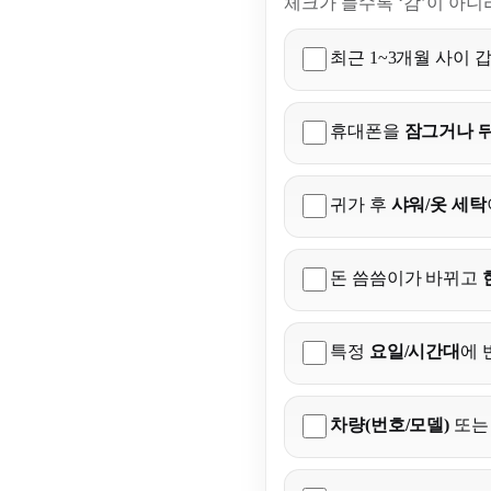
체크가 늘수록 ‘감’이 아니
최근 1~3개월 사이 
휴대폰을
잠그거나 
귀가 후
샤워/옷 세탁
돈 씀씀이가 바뀌고
특정
요일/시간대
에 
차량(번호/모델)
또