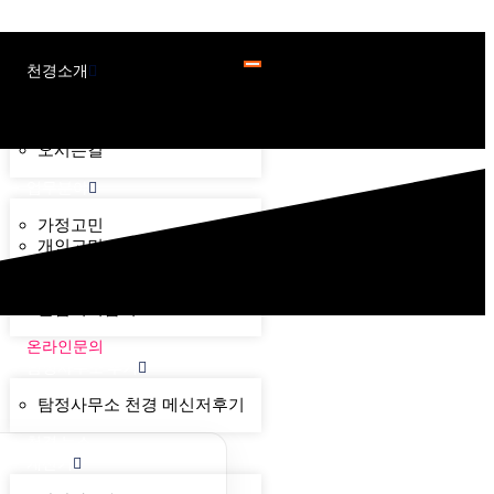
천경소개
천경소개
비젼소개
오시는길
업무분야
가정고민
개인고민
기업고민
기타고민
불법기기탐지
온라인문의
탐정사무소 후기
탐정사무소 천경 메신저후기
천경 뉴스
계산기