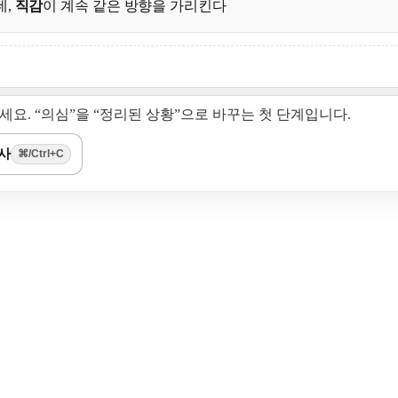
데,
직감
이 계속 같은 방향을 가리킨다
요. “의심”을 “정리된 상황”으로 바꾸는 첫 단계입니다.
사
⌘/Ctrl+C