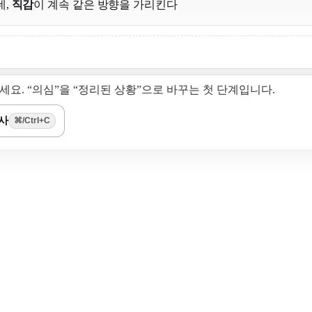
데,
직감
이 계속 같은 방향을 가리킨다
요. “의심”을 “정리된 상황”으로 바꾸는 첫 단계입니다.
사
⌘/Ctrl+C