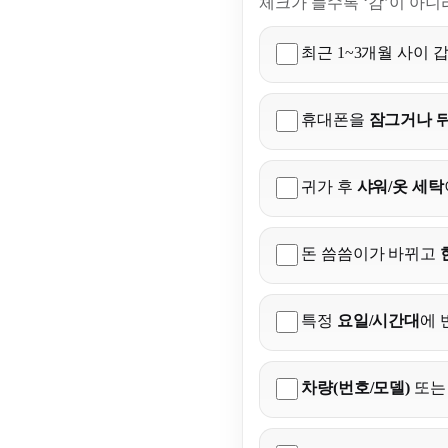
체크가 늘수록 ‘감’이 아니
최근 1~3개월 사이 
휴대폰을
잠그거나 
귀가 후
샤워/옷 세탁
돈 씀씀이가 바뀌고
특정
요일/시간대
에 
차량(번호/모델)
또