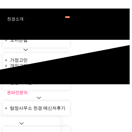
천경소개
천경소개
비젼소개
오시는길
업무분야
가정고민
개인고민
기업고민
기타고민
불법기기탐지
온라인문의
탐정사무소 후기
탐정사무소 천경 메신저후기
천경 뉴스
계산기