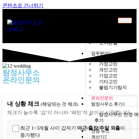
콘텐츠로 건너뛰기
천경소개
천경소개
비젼소개
오시는길
업무분야
가정고민
개인고민
탐정사무소
기업고민
온라인문의
기타고민
불법기기탐지
온라인문의
내 상황 체크
탐정사무소 후기
(해당되는 것 체크)
체크가 늘수록 ‘감’이 아니라 ‘패턴’이 보이기 시작합니다.
탐정사무소 천경 
후기
최근 1~3개월 사이 갑자기
야근/출장/주말 외출
이
천경 뉴스
증가했다
계산기