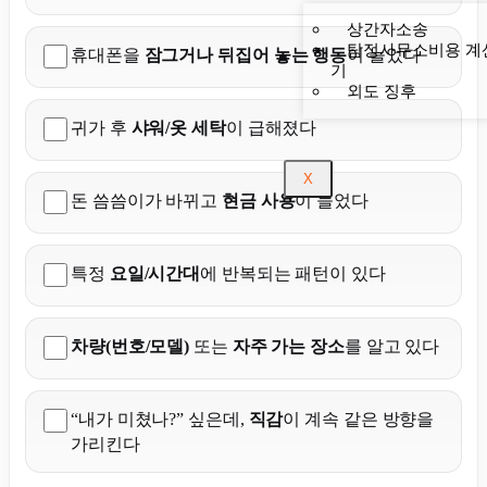
상간자소송
탐정사무소비용 계
휴대폰을
잠그거나 뒤집어 놓는 행동
이 늘었다
기
외도 징후
귀가 후
샤워/옷 세탁
이 급해졌다
X
돈 씀씀이가 바뀌고
현금 사용
이 늘었다
특정
요일/시간대
에 반복되는 패턴이 있다
차량(번호/모델)
또는
자주 가는 장소
를 알고 있다
“내가 미쳤나?” 싶은데,
직감
이 계속 같은 방향을
가리킨다