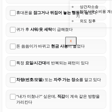
상간자소송
탐정사무소비용 계
휴대폰을
잠그거나 뒤집어 놓는 행동
이 늘었다
기
외도 징후
귀가 후
샤워/옷 세탁
이 급해졌다
X
돈 씀씀이가 바뀌고
현금 사용
이 늘었다
특정
요일/시간대
에 반복되는 패턴이 있다
차량(번호/모델)
또는
자주 가는 장소
를 알고 있다
“내가 미쳤나?” 싶은데,
직감
이 계속 같은 방향을
가리킨다