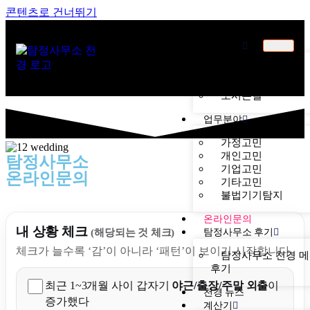
콘텐츠로 건너뛰기
천경소개
천경소개
비젼소개
오시는길
업무분야
가정고민
개인고민
탐정사무소
기업고민
온라인문의
기타고민
불법기기탐지
온라인문의
내 상황 체크
탐정사무소 후기
(해당되는 것 체크)
체크가 늘수록 ‘감’이 아니라 ‘패턴’이 보이기 시작합니다.
탐정사무소 천경 
후기
최근 1~3개월 사이 갑자기
야근/출장/주말 외출
이
천경 뉴스
증가했다
계산기