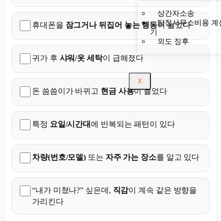
상간자소송
탐정사무소비용 계
휴대폰을
잠그거나 뒤집어 놓는 행동
이 늘었다
기
외도 징후
귀가 후
샤워/옷 세탁
이 급해졌다
X
돈 씀씀이가 바뀌고
현금 사용
이 늘었다
특정
요일/시간대
에 반복되는 패턴이 있다
차량(번호/모델)
또는
자주 가는 장소
를 알고 있다
“내가 미쳤나?” 싶은데,
직감
이 계속 같은 방향을
가리킨다