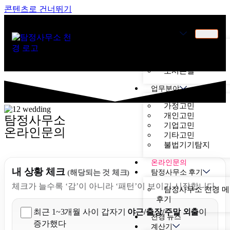
콘텐츠로 건너뛰기
천경소개
천경소개
비젼소개
오시는길
업무분야
가정고민
개인고민
탐정사무소
기업고민
온라인문의
기타고민
불법기기탐지
온라인문의
내 상황 체크
탐정사무소 후기
(해당되는 것 체크)
체크가 늘수록 ‘감’이 아니라 ‘패턴’이 보이기 시작합니다.
탐정사무소 천경 
후기
최근 1~3개월 사이 갑자기
야근/출장/주말 외출
이
천경 뉴스
증가했다
계산기