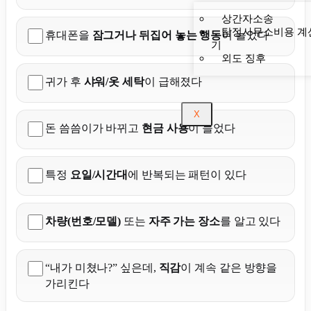
상간자소송
탐정사무소비용 계
휴대폰을
잠그거나 뒤집어 놓는 행동
이 늘었다
기
외도 징후
귀가 후
샤워/옷 세탁
이 급해졌다
X
돈 씀씀이가 바뀌고
현금 사용
이 늘었다
특정
요일/시간대
에 반복되는 패턴이 있다
차량(번호/모델)
또는
자주 가는 장소
를 알고 있다
“내가 미쳤나?” 싶은데,
직감
이 계속 같은 방향을
가리킨다