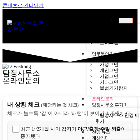
콘텐츠로 건너뛰기
천경소개
천경소개
비젼소개
오시는길
업무분야
가정고민
개인고민
탐정사무소
기업고민
온라인문의
기타고민
불법기기탐지
온라인문의
내 상황 체크
탐정사무소 후기
(해당되는 것 체크)
체크가 늘수록 ‘감’이 아니라 ‘패턴’이 보이기 시작합니다.
탐정사무소 천경 
후기
최근 1~3개월 사이 갑자기
야근/출장/주말 외출
이
천경 뉴스
증가했다
계산기