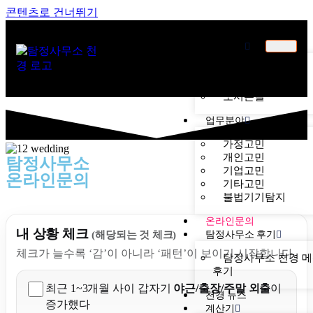
콘텐츠로 건너뛰기
천경소개
천경소개
비젼소개
오시는길
업무분야
가정고민
개인고민
탐정사무소
기업고민
온라인문의
기타고민
불법기기탐지
온라인문의
내 상황 체크
탐정사무소 후기
(해당되는 것 체크)
체크가 늘수록 ‘감’이 아니라 ‘패턴’이 보이기 시작합니다.
탐정사무소 천경 
후기
최근 1~3개월 사이 갑자기
야근/출장/주말 외출
이
천경 뉴스
증가했다
계산기