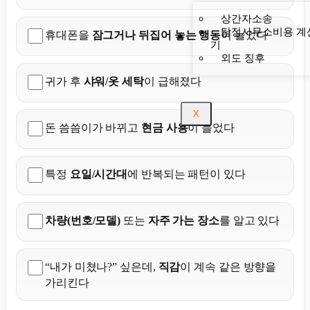
상간자소송
탐정사무소비용 계
휴대폰을
잠그거나 뒤집어 놓는 행동
이 늘었다
기
외도 징후
귀가 후
샤워/옷 세탁
이 급해졌다
X
돈 씀씀이가 바뀌고
현금 사용
이 늘었다
특정
요일/시간대
에 반복되는 패턴이 있다
차량(번호/모델)
또는
자주 가는 장소
를 알고 있다
“내가 미쳤나?” 싶은데,
직감
이 계속 같은 방향을
가리킨다