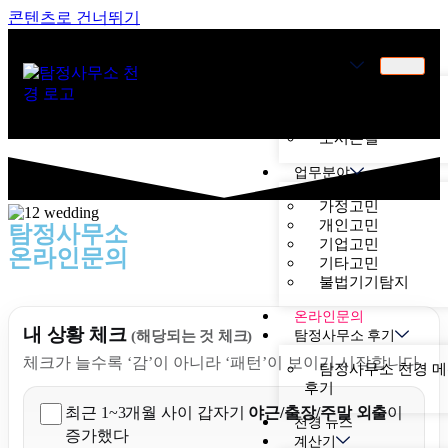
콘텐츠로 건너뛰기
천경소개
천경소개
비젼소개
오시는길
업무분야
가정고민
개인고민
탐정사무소
기업고민
온라인문의
기타고민
불법기기탐지
온라인문의
내 상황 체크
탐정사무소 후기
(해당되는 것 체크)
체크가 늘수록 ‘감’이 아니라 ‘패턴’이 보이기 시작합니다.
탐정사무소 천경 
후기
최근 1~3개월 사이 갑자기
야근/출장/주말 외출
이
천경 뉴스
증가했다
계산기