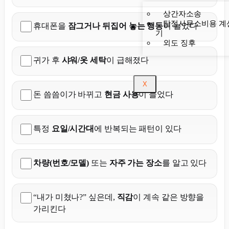
상간자소송
탐정사무소비용 계
휴대폰을
잠그거나 뒤집어 놓는 행동
이 늘었다
기
외도 징후
귀가 후
샤워/옷 세탁
이 급해졌다
X
돈 씀씀이가 바뀌고
현금 사용
이 늘었다
특정
요일/시간대
에 반복되는 패턴이 있다
차량(번호/모델)
또는
자주 가는 장소
를 알고 있다
“내가 미쳤나?” 싶은데,
직감
이 계속 같은 방향을
가리킨다