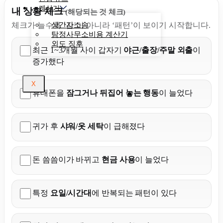
계산기
내 상황 체크
(해당되는 것 체크)
상간자소송
체크가 늘수록 ‘감’이 아니라 ‘패턴’이 보이기 시작합니다.
탐정사무소비용 계산기
외도 징후
최근 1~3개월 사이 갑자기
야근/출장/주말 외출
이
증가했다
X
휴대폰을
잠그거나 뒤집어 놓는 행동
이 늘었다
귀가 후
샤워/옷 세탁
이 급해졌다
돈 씀씀이가 바뀌고
현금 사용
이 늘었다
특정
요일/시간대
에 반복되는 패턴이 있다