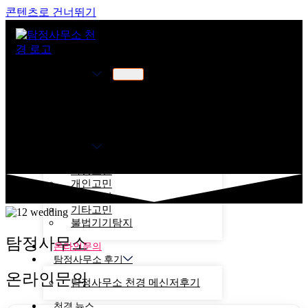
콘텐츠로 건너뛰기
천경소개
천경소개
비젼소개
오시는길
업무분야
가정고민
개인고민
기업고민
기타고민
불법기기탐지
탐정사무소
온라인문의
탐정사무소 후기
온라인문의
탐정사무소 천경 메신저후기
천경 뉴스