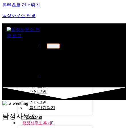
콘텐츠로 건너뛰기
탐정사무소 천경
천경소개
천경소개
비젼소개
오시는길
업무분야
가정고민
개인고민
기업고민
기타고민
불법기기탐지
탐정사무소
온라인문의
탐정사무소 후기