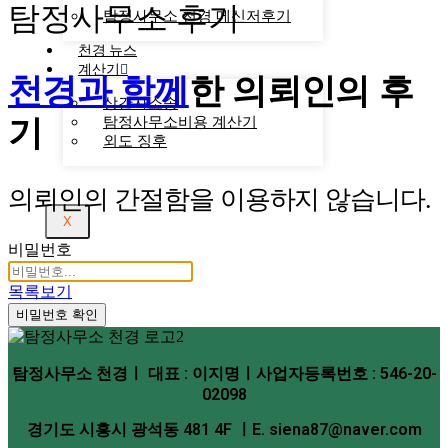
탐정사무소 후기
탐정사무소 천경 메신저후기
천경 뉴스
계산기
천경과 함께
한
의뢰인의 후
상간자소송
기
탐정사무소비용 계산기
외도 징후
의뢰인의 간절함을 이용하지 않습니다.
X
비밀번호
목록보기
비밀번호 확인
탐정사무소 천경ㅣ 대표 : 이지명ㅣ사업자등록번호 : 546-20-
02098
경기도 시흥시 광석동 481 4F ㅣE. siena87@naver.com