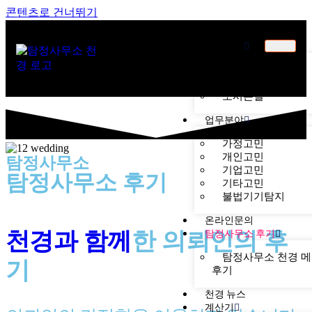
콘텐츠로 건너뛰기
천경소개
천경소개
비젼소개
오시는길
업무분야
가정고민
개인고민
탐정사무소
기업고민
탐정사무소 후기
기타고민
불법기기탐지
온라인문의
천경과 함께
한
의뢰인의 후
탐정사무소 후기
탐정사무소 천경 
기
후기
천경 뉴스
계산기