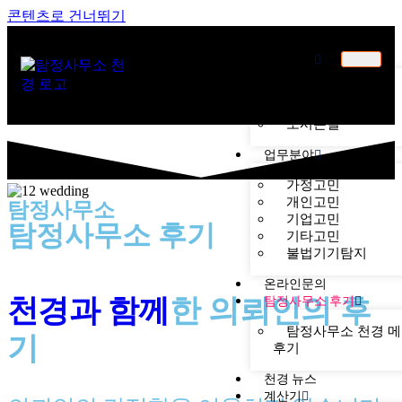
콘텐츠로 건너뛰기
천경소개
천경소개
비젼소개
오시는길
업무분야
가정고민
개인고민
탐정사무소
기업고민
탐정사무소 후기
기타고민
불법기기탐지
온라인문의
천경과 함께
한
의뢰인의 후
탐정사무소 후기
탐정사무소 천경 
기
후기
천경 뉴스
계산기