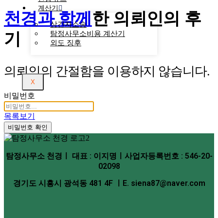
계산기
천경과 함께
한
의뢰인의 후
상간자소송
기
탐정사무소비용 계산기
외도 징후
의뢰인의 간절함을 이용하지 않습니다.
X
비밀번호
목록보기
비밀번호 확인
탐정사무소 천경ㅣ 대표 : 이지명ㅣ사업자등록번호 : 546-20-
02098
경기도 시흥시 광석동 481 4F ㅣE. siena87@naver.com