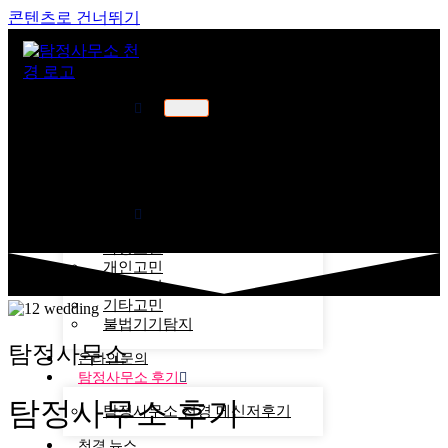
콘텐츠로 건너뛰기
천경소개
천경소개
비젼소개
오시는길
업무분야
가정고민
개인고민
기업고민
기타고민
불법기기탐지
탐정사무소
온라인문의
탐정사무소 후기
탐정사무소 후기
탐정사무소 천경 메신저후기
천경 뉴스