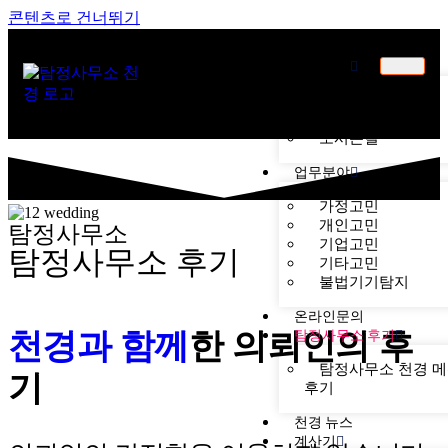
콘텐츠로 건너뛰기
천경소개
천경소개
비젼소개
오시는길
업무분야
가정고민
개인고민
탐정사무소
기업고민
탐정사무소 후기
기타고민
불법기기탐지
온라인문의
천경과 함께
한
의뢰인의 후
탐정사무소 후기
탐정사무소 천경 
기
후기
천경 뉴스
계산기