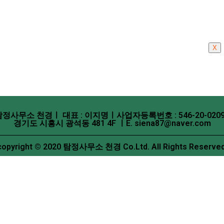
X
탐정사무소 천경ㅣ 대표 : 이지명ㅣ사업자등록번호 : 546-20-0209
경기도 시흥시 광석동 481 4F ㅣE. siena87@naver.com
copyright © 2020 탐정사무소 천경 Co.Ltd. All Rights Reserved