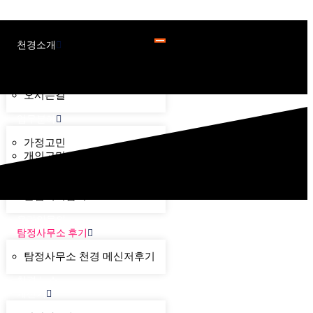
천경소개
천경소개
비젼소개
오시는길
업무분야
가정고민
개인고민
기업고민
기타고민
불법기기탐지
온라인문의
탐정사무소 후기
탐정사무소 천경 메신저후기
천경 뉴스
계산기