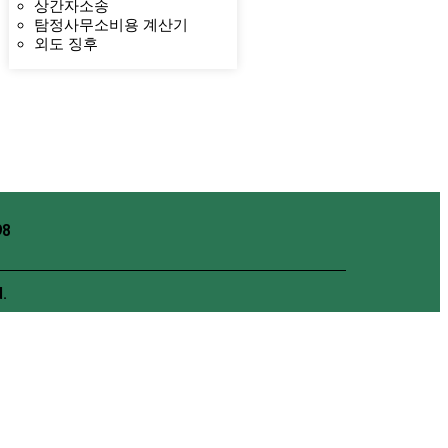
상간자소송
탐정사무소비용 계산기
외도 징후
8
.