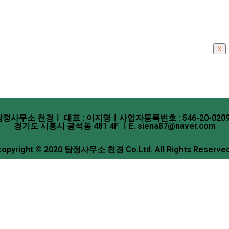
X
탐정사무소 천경ㅣ 대표 : 이지명ㅣ사업자등록번호 : 546-20-0209
경기도 시흥시 광석동 481 4F ㅣE. siena87@naver.com
copyright © 2020 탐정사무소 천경 Co.Ltd. All Rights Reserved