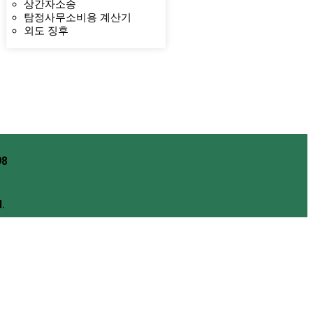
상간자소송
탐정사무소비용 계산기
외도 징후
8
.