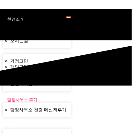
천경소개
천경소개
비젼소개
오시는길
업무분야
가정고민
개인고민
기업고민
기타고민
불법기기탐지
온라인문의
탐정사무소 후기
탐정사무소 천경 메신저후기
천경 뉴스
계산기