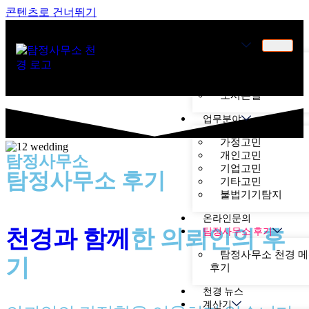
콘텐츠로 건너뛰기
천경소개
천경소개
비젼소개
오시는길
업무분야
가정고민
개인고민
탐정사무소
기업고민
탐정사무소 후기
기타고민
불법기기탐지
온라인문의
천경과 함께
한
의뢰인의 후
탐정사무소 후기
탐정사무소 천경 
기
후기
천경 뉴스
계산기