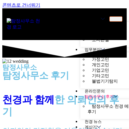
콘텐츠로 건너뛰기
천경소개
천경소개
비젼소개
오시는길
업무분야
가정고민
개인고민
탐정사무소
기업고민
탐정사무소 후기
기타고민
불법기기탐지
온라인문의
천경과 함께
한
의뢰인의 후
탐정사무소 후기
탐정사무소 천경 
기
후기
천경 뉴스
계산기