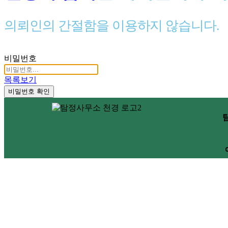
의뢰인의 간절함을 이용하지 않습니다.
비밀번호
목록보기
비밀번호 확인