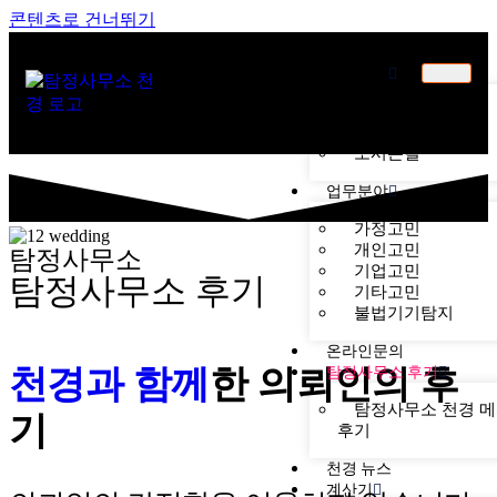
콘텐츠로 건너뛰기
천경소개
천경소개
비젼소개
오시는길
업무분야
가정고민
개인고민
탐정사무소
기업고민
탐정사무소 후기
기타고민
불법기기탐지
온라인문의
천경과 함께
한
의뢰인의 후
탐정사무소 후기
탐정사무소 천경 
기
후기
천경 뉴스
계산기