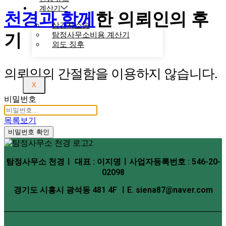
계산기
천경과 함께
한
의뢰인의 후
상간자소송
기
탐정사무소비용 계산기
외도 징후
의뢰인의 간절함을 이용하지 않습니다.
X
비밀번호
목록보기
비밀번호 확인
탐정사무소 천경ㅣ 대표 : 이지명ㅣ사업자등록번호 : 546-20-
02098
경기도 시흥시 광석동 481 4F ㅣE. siena87@naver.com