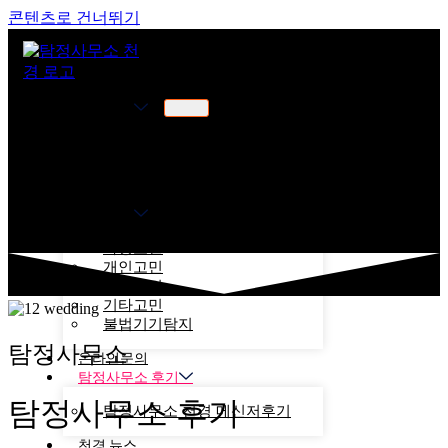
콘텐츠로 건너뛰기
천경소개
천경소개
비젼소개
오시는길
업무분야
가정고민
개인고민
기업고민
기타고민
불법기기탐지
탐정사무소
온라인문의
탐정사무소 후기
탐정사무소 후기
탐정사무소 천경 메신저후기
천경 뉴스