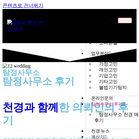
콘텐츠로 건너뛰기
천경소개
천경소개
비젼소개
오시는길
업무분야
가정고민
개인고민
탐정사무소
기업고민
탐정사무소 후기
기타고민
불법기기탐지
온라인문의
천경과 함께
한
의뢰인의 후
탐정사무소 후기
탐정사무소 천경 
기
후기
천경 뉴스
계산기