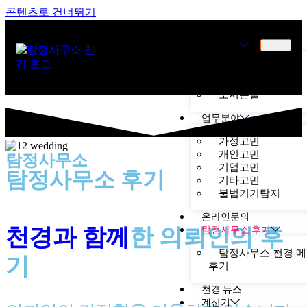
콘텐츠로 건너뛰기
천경소개
천경소개
비젼소개
오시는길
업무분야
가정고민
개인고민
탐정사무소
기업고민
탐정사무소 후기
기타고민
불법기기탐지
온라인문의
천경과 함께
한
의뢰인의 후
탐정사무소 후기
탐정사무소 천경 
기
후기
천경 뉴스
계산기