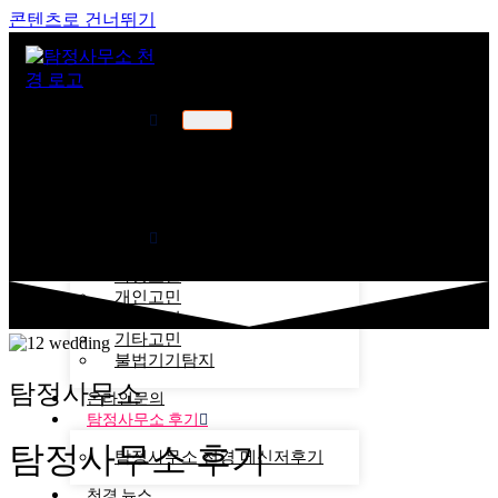
콘텐츠로 건너뛰기
천경소개
천경소개
비젼소개
오시는길
업무분야
가정고민
개인고민
기업고민
기타고민
불법기기탐지
탐정사무소
온라인문의
탐정사무소 후기
탐정사무소 후기
탐정사무소 천경 메신저후기
천경 뉴스