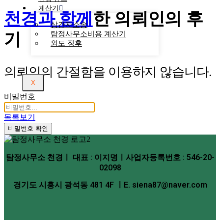
계산기
천경과 함께
한
의뢰인의 후
상간자소송
기
탐정사무소비용 계산기
외도 징후
의뢰인의 간절함을 이용하지 않습니다.
X
비밀번호
목록보기
비밀번호 확인
탐정사무소 천경ㅣ 대표 : 이지명ㅣ사업자등록번호 : 546-20-
02098
경기도 시흥시 광석동 481 4F ㅣE. siena87@naver.com