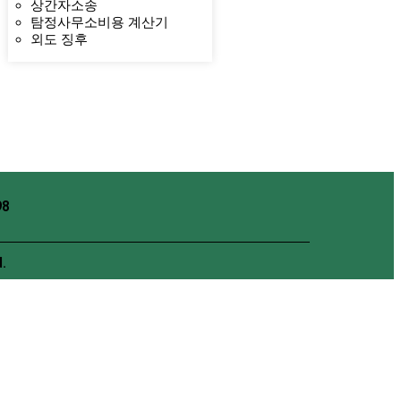
상간자소송
탐정사무소비용 계산기
외도 징후
8
.