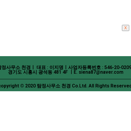
X
탐정사무소 천경ㅣ 대표 : 이지명ㅣ사업자등록번호 : 546-20-0209
경기도 시흥시 광석동 481 4F ㅣE. siena87@naver.com
copyright © 2020 탐정사무소 천경 Co.Ltd. All Rights Reserved