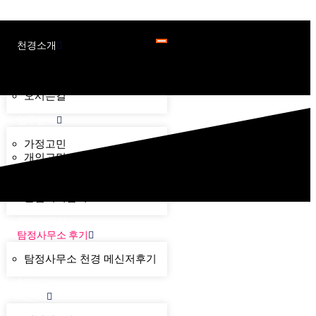
천경소개
천경소개
비젼소개
오시는길
업무분야
가정고민
개인고민
기업고민
기타고민
불법기기탐지
온라인문의
탐정사무소 후기
탐정사무소 천경 메신저후기
천경 뉴스
계산기