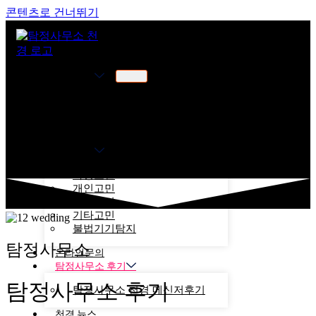
콘텐츠로 건너뛰기
천경소개
천경소개
비젼소개
오시는길
업무분야
가정고민
개인고민
기업고민
기타고민
불법기기탐지
탐정사무소
온라인문의
탐정사무소 후기
탐정사무소 후기
탐정사무소 천경 메신저후기
천경 뉴스