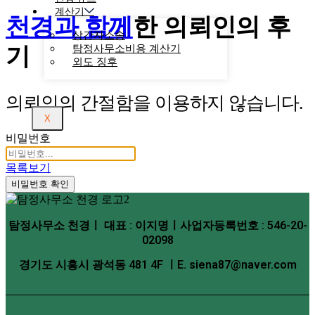
계산기
천경과 함께
한
의뢰인의 후
상간자소송
기
탐정사무소비용 계산기
외도 징후
의뢰인의 간절함을 이용하지 않습니다.
X
비밀번호
목록보기
비밀번호 확인
탐정사무소 천경ㅣ 대표 : 이지명ㅣ사업자등록번호 : 546-20-
02098
경기도 시흥시 광석동 481 4F ㅣE. siena87@naver.com