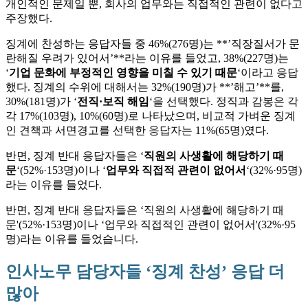
개인적인 문제일 뿐, 회사의 업무와는 직접적인 관련이 없다고
주장했다.
징계에 찬성하는 응답자들 중 46%(276명)는 **’직장질서가 문
란해질 우려가 있어서’**라는 이유를 들었고, 38%(227명)는
‘
기업 문화에 부정적인 영향을 미칠 수 있기 때문
‘이라고 응답
했다. 징계의 수위에 대해서는 32%(190명)가 **’해고’**를,
30%(181명)가 ‘
전직·보직 해임
‘을 선택했다. 정직과 감봉은 각
각 17%(103명), 10%(60명)로 나타났으며, 비교적 가벼운 징계
인 견책과 서면경고를 선택한 응답자는 11%(65명)였다.
반면, 징계 반대 응답자들은 ‘
직원의 사생활에 해당하기 때
문
‘(52%·153명)이나 ‘
업무와 직접적 관련이 없어서
‘(32%·95명)
라는 이유를 들었다.
반면, 징계 반대 응답자들은 ‘직원의 사생활에 해당하기 때
문'(52%·153명)이나 ‘업무와 직접적인 관련이 없어서'(32%·95
명)라는 이유를 들었습니다.
인사노무 담당자들 ‘징계 찬성’ 응답 더
많아