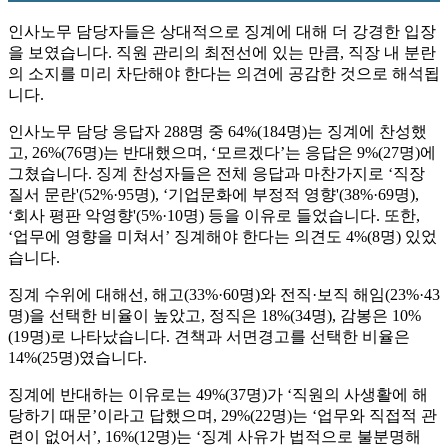
인사노무 담당자들은 상대적으로 징계에 대해 더 강경한 입장
을 보였습니다. 직원 관리의 최전선에 있는 만큼, 직장 내 분란
의 소지를 미리 차단해야 한다는 의견에 공감한 것으로 해석됩
니다.
인사노무 담당 응답자 288명 중 64%(184명)는 징계에 찬성했
고, 26%(76명)는 반대했으며, ‘모르겠다’는 응답은 9%(27명)에
그쳤습니다. 징계 찬성자들은 전체 응답과 마찬가지로 ‘직장
질서 문란'(52%·95명), ‘기업문화에 부정적 영향'(38%·69명),
‘회사 평판 악영향'(5%·10명) 등을 이유로 들었습니다. 또한,
‘업무에 영향을 미쳐서’ 징계해야 한다는 의견도 4%(8명) 있었
습니다.
징계 수위에 대해선, 해고(33%·60명)와 전직·보직 해임(23%·43
명)을 선택한 비율이 높았고, 정직은 18%(34명), 감봉은 10%
(19명)로 나타났습니다. 견책과 서면경고를 선택한 비율은
14%(25명)였습니다.
징계에 반대하는 이유로는 49%(37명)가 ‘직원의 사생활에 해
당하기 때문’이라고 답했으며, 29%(22명)는 ‘업무와 직접적 관
련이 없어서’, 16%(12명)는 ‘징계 사유가 법적으로 불분명해