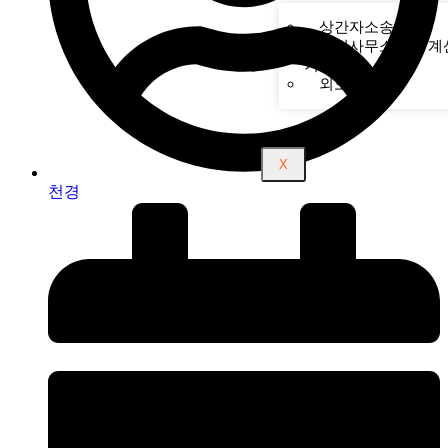
상간자소송
탐정사무소비용 계
기
외도 징후
X
천경