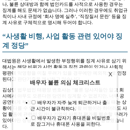
나, 불륜 상대방과 함께 법인카드를 사적으로 사용한 경우는
징계를 해도 문제가 없습니다. 그러나 이러한 경우에도 취업규
칙이나 사내 규정에 ‘회사 명예 실추’, ‘직장질서 문란’ 등을 징
계 사유로 구체적으로 명시해 두어야 합니다.
“사생활 비행, 사업 활동 관련 있어야 징
계 정당”
대법원은 사생활에서 발생한 부정행위를 징계 사유로 삼기 위
해서는 해당 비위가 사업 활동과 직접 관련이 있거나 사회적
평판에 악영향을 미칠 우려가 있을 경우에만 예외적으로 인정
X
된다고 판단기준을 제시하고 있습니다.
배우자 불륜 의심 체크리스트
김상민 법무법인 태평양 변호사는 “불륜 당사자들만 알고 회
사에서 아무도 모른다면 당연히 징계할 수 없겠지만, 너무 공
공연하게 부정행위가 이뤄지거나 사내 분위기를 흐릴 때는 상
배우자가 자주 늦게 퇴근하거나 출
황이 다를 수 있다”며 “근로자의 사생활 비행이라 하더라도 사
근 시간이 불규칙하다.
업 활동에 관련이 있거나 기업의 사회적 평가를 훼손할 우려가
배우자가 갑자기 휴대폰을 비밀번호
있어야만 정당한 징계 사유로 인정될 수 있다”고 설명했습니
로 잠그거나 휴대폰 사용을 피한다.
다.