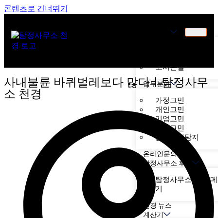
콘텐츠로 건너뛰기
천경소개
천경소개
비젼소개
오시는길
사내불륜 바퀴벌레보다 많다ㅣ탐정사무
업무분야
소 천경
가정고민
개인고민
기업고민
기타고민
불법기기탐지
온라인문의
탐정사무소 후기
탐정사무소 천경 
후기
천경 뉴스
계산기