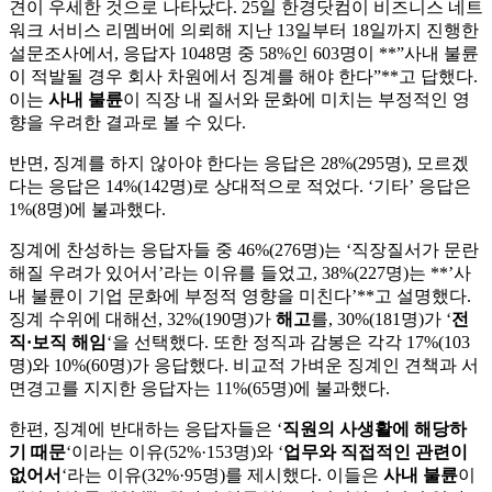
견이 우세한 것으로 나타났다. 25일 한경닷컴이 비즈니스 네트
워크 서비스 리멤버에 의뢰해 지난 13일부터 18일까지 진행한
설문조사에서, 응답자 1048명 중 58%인 603명이 **”사내 불륜
이 적발될 경우 회사 차원에서 징계를 해야 한다”**고 답했다.
이는
사내 불륜
이 직장 내 질서와 문화에 미치는 부정적인 영
향을 우려한 결과로 볼 수 있다.
반면, 징계를 하지 않아야 한다는 응답은 28%(295명), 모르겠
다는 응답은 14%(142명)로 상대적으로 적었다. ‘기타’ 응답은
1%(8명)에 불과했다.
징계에 찬성하는 응답자들 중 46%(276명)는 ‘직장질서가 문란
해질 우려가 있어서’라는 이유를 들었고, 38%(227명)는 **’사
내 불륜이 기업 문화에 부정적 영향을 미친다’**고 설명했다.
징계 수위에 대해선, 32%(190명)가
해고
를, 30%(181명)가 ‘
전
직·보직 해임
‘을 선택했다. 또한 정직과 감봉은 각각 17%(103
명)와 10%(60명)가 응답했다. 비교적 가벼운 징계인 견책과 서
면경고를 지지한 응답자는 11%(65명)에 불과했다.
한편, 징계에 반대하는 응답자들은 ‘
직원의 사생활에 해당하
기 때문
‘이라는 이유(52%·153명)와 ‘
업무와 직접적인 관련이
없어서
‘라는 이유(32%·95명)를 제시했다. 이들은
사내 불륜
이