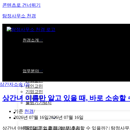
콘텐츠로 건너뛰기
탐정사무소 천경
천경소개
천경소개
비젼소개
오시는길
업무분야
가정고민
개인고민
기업고민
상간녀 이름만 알고 있을 때, 바로 소송할 
기타고민
불법기기탐지
기준
천경
온라인문의
2026년 07월 16일
2026년 07월 16일
탐정사무소 후기
탐정사무소 천경 메신저후기
상간녀 이름만 알고 있을 때, 바로 소송할 수 있을까? | 탐정