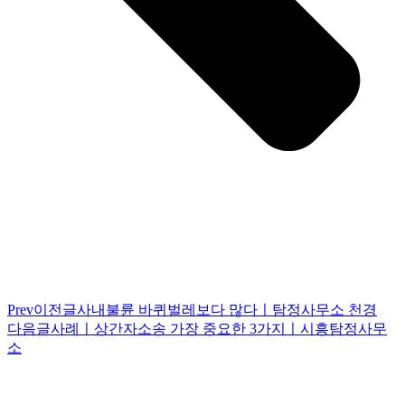
Prev
이전글
사내불륜 바퀴벌레보다 많다ㅣ탐정사무소 천경
다음글
사례ㅣ상간자소송 가장 중요한 3가지ㅣ시흥탐정사무
소