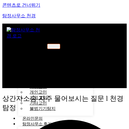
콘텐츠로 건너뛰기
탐정사무소 천경
천경소개
천경소개
비젼소개
오시는길
업무분야
가정고민
개인고민
상간자소송 자주 물어보시는 질문 l 천경
기업고민
기타고민
탐정
불법기기탐지
온라인문의
탐정사무소 후기