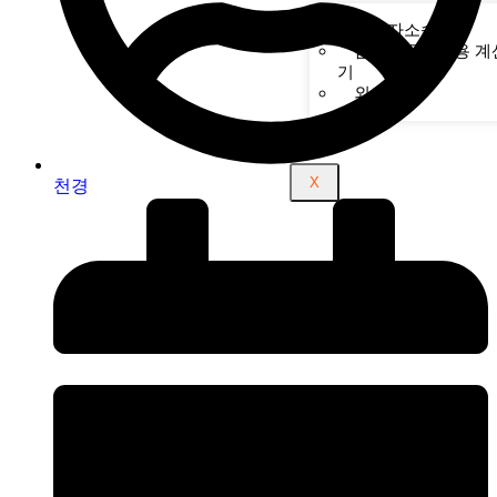
상간자소송
탐정사무소비용 계
기
외도 징후
X
천경