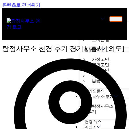
콘텐츠로 건너뛰기
천경소개
천경소개
비젼소개
오시는길
탐정사무소 천경 후기 경기시흥시 [외도]
업무분야
가정고민
개인고민
기업고민
기타고민
불법기기탐지
온라인문의
탐정사무소 후기
탐정사무소 천경 
후기
천경 뉴스
계산기