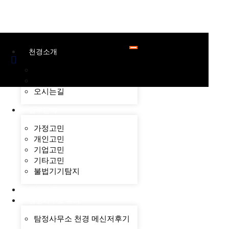
천경소개
천경소개
비젼소개
오시는길
업무분야
가정고민
개인고민
기업고민
기타고민
불법기기탐지
온라인문의
탐정사무소 후기
탐정사무소 천경 메신저후기