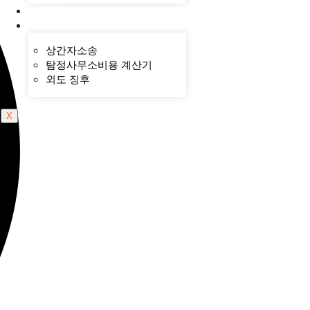
천경 뉴스
계산기
상간자소송
탐정사무소비용 계산기
외도 징후
X