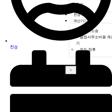
후기
천경 뉴스
계산기
상간자소송
탐정사무소비용 계
기
천경
외도 징후
X