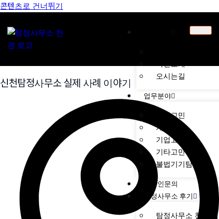
콘텐츠로 건너뛰기
천경소개
천경소개
비젼소개
오시는길
신천탐정사무소 실제 사례 이야기
업무분야
가정고민
개인고민
기업고민
기타고민
불법기기탐지
온라인문의
탐정사무소 후기
탐정사무소 천경 