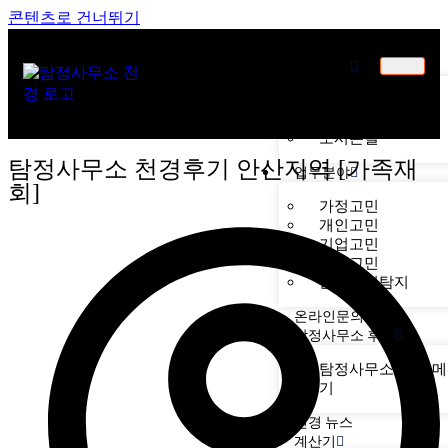
콘텐츠로 건너뛰기
천경소개
천경소개
비젼소개
오시는길
탐정사무소 천경후기 안산지역 [가족재
업무분야
회]
가정고민
개인고민
기업고민
기타고민
불법기기탐지
온라인문의
탐정사무소 후기
탐정사무소 천경 
후기
천경 뉴스
계산기