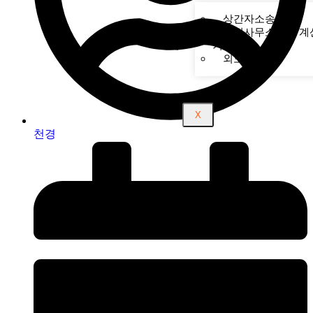
상간자소송
탐정사무소비용 계
기
외도 징후
X
천경