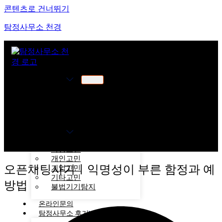
콘텐츠로 건너뛰기
탐정사무소 천경
천경소개
천경소개
비젼소개
오시는길
업무분야
가정고민
개인고민
오픈채팅사기ㅣ익명성이 부른 함정과 예
기업고민
기타고민
방법
불법기기탐지
온라인문의
탐정사무소 후기