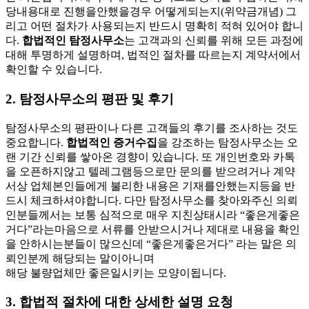
당내용대로 진행을안했을경우 어떻게되는지(위약금개념) 그
리고 어떤 절차가 사용되는지 반드시 명확히 적혀 있어야 합니
다.
합법적인 탐정사무소
는 고객과의 신뢰를 위해 모든 과정에
대해 투명하게 설명하며, 법적인 절차를 따르는지 계약서에서
확인할 수 있습니다.
2.
탐정사무소의 평판 및 후기
탐정사무소의 평판이나 다른 고객들의 후기를 조사하는 것도
중요합니다.
합법적인 증거수집
을 강조하는 탐정사무소는 오
랜 기간 신뢰를 쌓아온 경향이 있습니다. 또 개인번호와 카톡
을 오픈하지않고 텔레그램등으로만 문의를 받으려거나 계약
서상 업체본인들에게 불리한 내용은 기재를안했는지등을 반
드시 체크하셔야합니다. 다만 탐정사무소를 찾아와주신 의뢰
인분들께서는 보통 심적으로 매우 지친상태시라 “좋은게좋은
거다”라는마음으로 서류를 안받으시거나 제대로 내용을 확인
을 안하시는분들이 많으신데 “좋은게좋은거다” 라는 말은 의
뢰인분께 해당되는 말이아니며
해당 불량업체만 좋은일시키는 모양이됩니다.
3.
합법적 절차에 대한 상세한 설명 요청