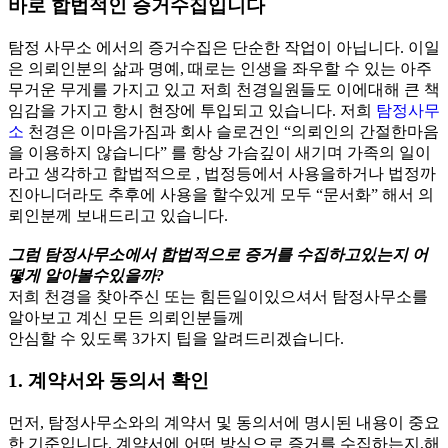
바로 합법적인 증거수집입니다
탐정 사무소 에서의 증거수집은 단순한 작업이 아닙니다. 이일
은 의뢰인분의 삶과 명예, 때로는 인생을 좌우할 수 있는 아주
무거운 무게를 가지고 있고 저희 천경일원들도 이에대해 큰 책
임감을 가지고 항시 현장에 투입되고 있습니다. 저희
탐정사무
소
천경은 이마음가짐과 회사 슬로건인 “의뢰인의 간절한마음
을 이용하지 않습니다” 를 항상 가슴깊이 새기며 가족의 일이
라고 생각하고 합법적으로 , 법정등에서 사용을하거나 법정까
진아니더라도 추후에 사용을 할수있게 모두 “문서화” 해서 의
뢰인분께 보내드리고 있습니다.
그럼 탐정사무소에서 합법적으로 증거를 수집하고있는지 어
떻게 알아볼수있을까?
저희 천경을 찾아주신 또는 힘든일이있으셔서 탐정사무소를
알아보고 계신 모든 의뢰인분들께
안심할 수 있도록 3가지 팁을 알려드리겠습니다.
1.
계약서와 동의서 확인
먼저, 탐정사무소와의 계약서 및 동의서에 명시된 내용이 중요
한 기준입니다. 계약서에 어떤 방식으로 증거를 수집하는지,해