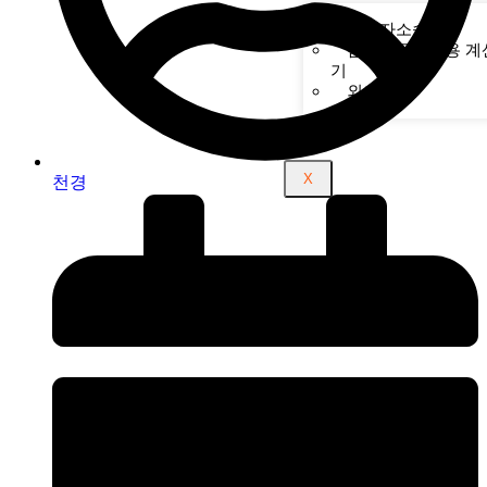
상간자소송
탐정사무소비용 계
기
외도 징후
X
천경