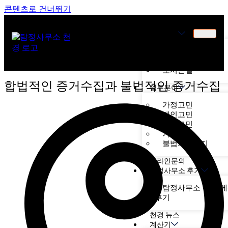
콘텐츠로 건너뛰기
천경소개
천경소개
비젼소개
오시는길
합법적인 증거수집과 불법적인 증거수집
업무분야
가정고민
개인고민
기업고민
기타고민
불법기기탐지
온라인문의
탐정사무소 후기
탐정사무소 천경 
후기
천경 뉴스
계산기