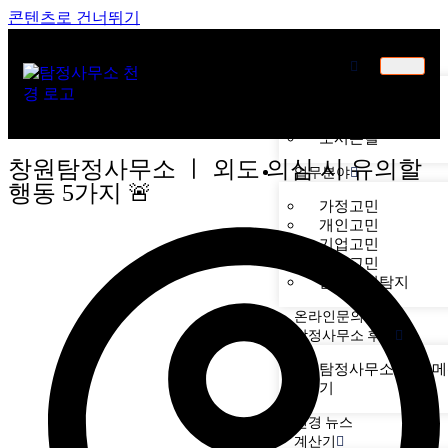
콘텐츠로 건너뛰기
천경소개
천경소개
비젼소개
오시는길
창원탐정사무소 ㅣ 외도 의심 시 유의할
업무분야
행동 5가지 🚨
가정고민
개인고민
기업고민
기타고민
불법기기탐지
온라인문의
탐정사무소 후기
탐정사무소 천경 
후기
천경 뉴스
계산기