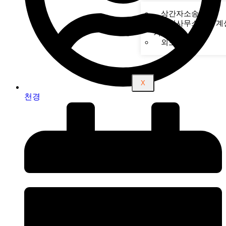
상간자소송
탐정사무소비용 계
기
외도 징후
X
천경