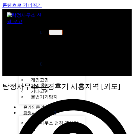
콘텐츠로 건너뛰기
천경소개
천경소개
비젼소개
오시는길
업무분야
가정고민
개인고민
탐정사무소 천경후기 시흥지역 [외도]
기업고민
기타고민
불법기기탐지
온라인문의
탐정사무소 후기
탐정사무소 천경 메신저
후기