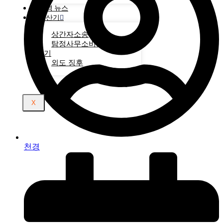
천경 뉴스
계산기
상간자소송
탐정사무소비용 계산
기
외도 징후
X
천경